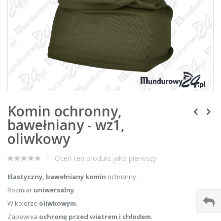
Zdjęcie przedstawiające Komin ochronny, bawełniany -
wz1, oliwkowy
Skip
Komin ochronny,
to
the
bawełniany - wz1,
beginning
of
oliwkowy
the
images
Oceń ten produkt jako pierwszy
gallery
Elastyczny, bawełniany komin
ochronny.
Rozmiar
uniwersalny
.
W kolorze
oliwkowym
.
Zapewnia
ochronę przed wiatrem i chłodem
.