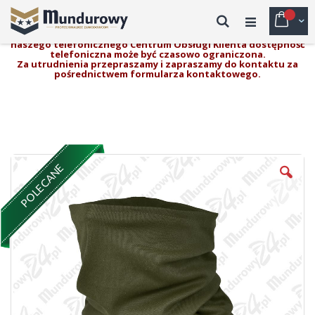
Przejdź
do
Przełączn
Mój k
Szukaj
Uwaga!
treści
W związku z prowadzonymi pracami modernizacyjnymi
naszego telefonicznego Centrum Obsługi Klienta dostępność
telefoniczna może być czasowo ograniczona.
Nav
Za utrudnienia przepraszamy i zapraszamy do kontaktu za
pośrednictwem formularza kontaktowego.
Skip
POLECANE
to
the
end
of
the
images
gallery