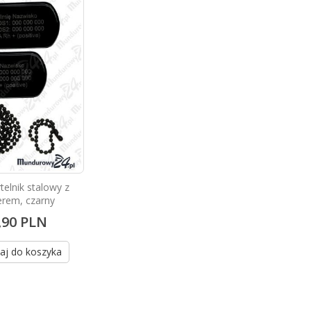
telnik stalowy z
rem, czarny
,90 PLN
aj do koszyka