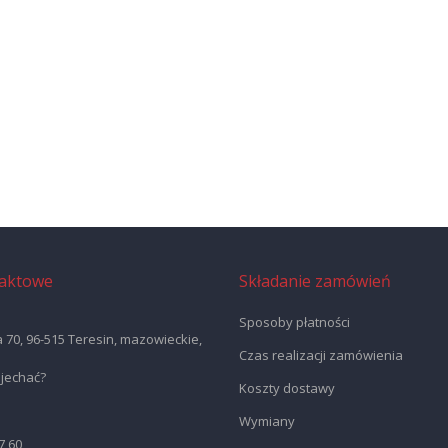
aktowe
Składanie zamówień
Sposoby płatności
a 70, 96-515 Teresin, mazowieckie,
Czas realizacji zamówienia
ojechać?
Koszty dostawy
Wymiany
7 60