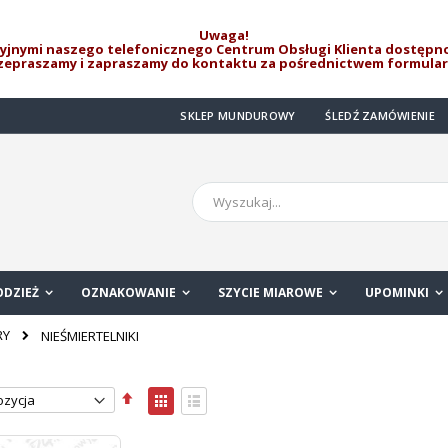
Uwaga!
jnymi naszego telefonicznego Centrum Obsługi Klienta dostępno
rzepraszamy i zapraszamy do kontaktu za pośrednictwem formula
SKLEP MUNDUROWY
ŚLEDŹ ZAMÓWIENIE
Szukaj
ODZIEŻ
OZNAKOWANIE
SZYCIE MIAROWE
UPOMINKI
RY
NIEŚMIERTELNIKI
Ustaw
Zobacz
kierunek
jako
Siatka
Lista
malejący