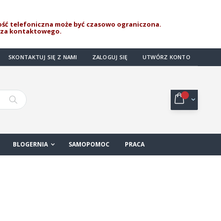
ść telefoniczna może być czasowo ograniczona.
rza kontaktowego.
SKONTAKTUJ SIĘ Z NAMI
ZALOGUJ SIĘ
UTWÓRZ KONTO
Mój koszyk
Szukaj
BLOGERNIA
SAMOPOMOC
PRACA