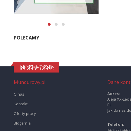
POLECAMY
INFORMATORNIA
Mundurowy.pl
Dane kont
Adres:
O nas
Aleja XX-Leci
Kontakt
PL
Jak do nas d
Oferty pracy
Blogernia
Telefon:
+48 (22) 244 2