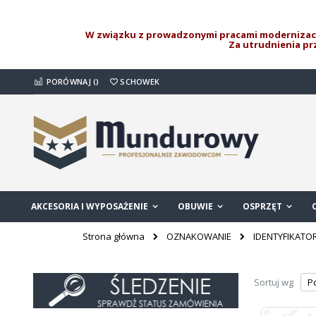
W związku z prowadzonymi pracami modernizacy
Za utrudnienia p
Przejdź
PORÓWNAJ (
)
SCHOWEK
do
treści
AKCESORIA I WYPOSAŻENIE
OBUWIE
OSPRZĘT
OZNAKOWANIE
IDENTYFIKATO
Strona główna
Sortuj wg