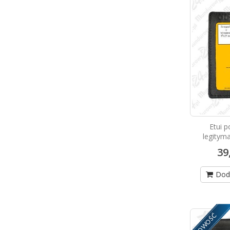
Etui 
legity
39
Dod
NOWOŚĆ