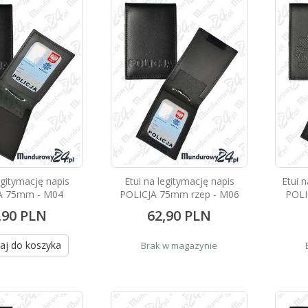
egitymację napis
Etui na legitymację napis
Etui 
A 75mm - M04
POLICJA 75mm rzep - M06
POLI
,90 PLN
62,90 PLN
aj do koszyka
Brak w magazynie