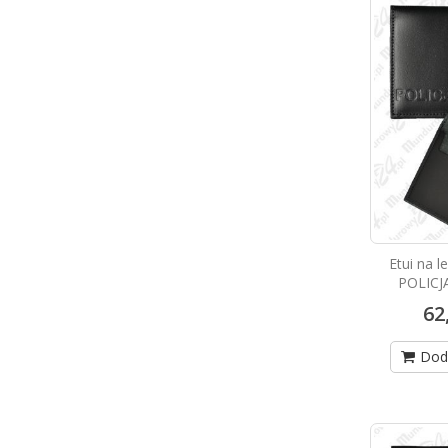
Etui na l
POLICJ
62
Dod