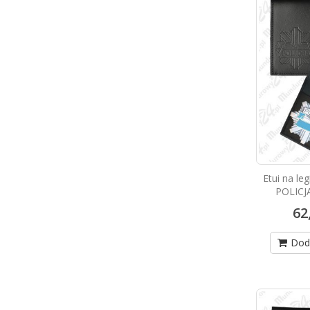
Etui na le
POLICJ
62
Dod