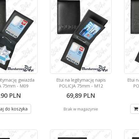
gitymację gwiazda
Etui na legitymację napis
Etui 
A 75mm - M09
POLICJA 75mm - M12
PO
,90 PLN
69,89 PLN
aj do koszyka
Brak w magazynie