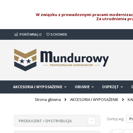
W związku z prowadzonymi pracami modernizacy
Za utrudnienia p
Przejdź
PORÓWNAJ (
)
SCHOWEK
do
treści
AKCESORIA I WYPOSAŻENIE
OBUWIE
OSPRZĘT
AKCESORIA I WYPOSAŻENIE
KA
Strona główna
Sortuj wg
PRODUCENT / DYSTRYBUCJA