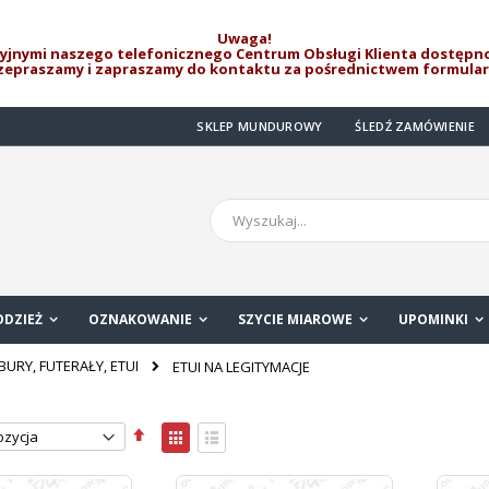
Uwaga!
jnymi naszego telefonicznego Centrum Obsługi Klienta dostępno
rzepraszamy i zapraszamy do kontaktu za pośrednictwem formula
SKLEP MUNDUROWY
ŚLEDŹ ZAMÓWIENIE
Szukaj
ODZIEŻ
OZNAKOWANIE
SZYCIE MIAROWE
UPOMINKI
BURY, FUTERAŁY, ETUI
ETUI NA LEGITYMACJE
Ustaw
Zobacz
kierunek
jako
Siatka
Lista
malejący