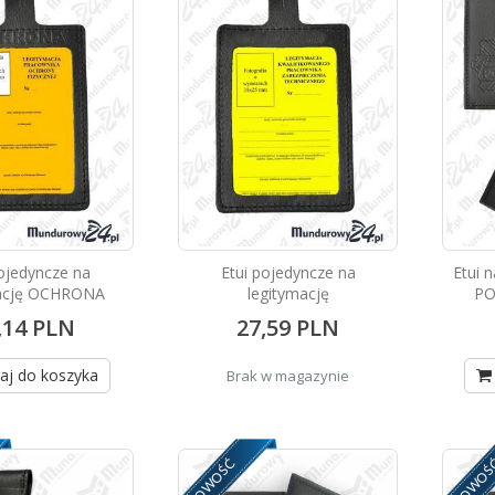
pojedyncze na
Etui pojedyncze na
Etui 
mację OCHRONA
legitymację
PO
,14 PLN
27,59 PLN
aj do koszyka
Brak w magazynie
NOWOŚĆ
NOWOŚ