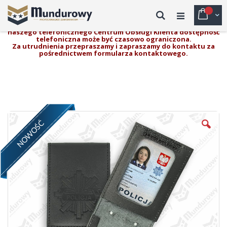
Przejdź
do
Przełączn
Mój k
Szukaj
Uwaga!
treści
W związku z prowadzonymi pracami modernizacyjnymi
naszego telefonicznego Centrum Obsługi Klienta dostępność
telefoniczna może być czasowo ograniczona.
Nav
Za utrudnienia przepraszamy i zapraszamy do kontaktu za
pośrednictwem formularza kontaktowego.
Skip
NOWOŚĆ
to
the
end
of
the
images
gallery