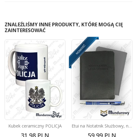
ZNALEŹLIŚMY INNE PRODUKTY, KTÓRE MOGĄ CIĘ
ZAINTERESOWAĆ
NOWOŚĆ
Kubek ceramiczny POLICJA
Etui na Notatnik Służbowy, naturalna skóra
31,98 PLN
59,99 PLN