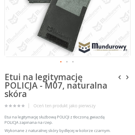
Zdjęcie przedstawiające Etui na legitymację POLICJA - M07,
naturalna skóra
Skip
Etui na legitymację
to
the
POLICJA - M07, naturalna
beginning
of
skóra
the
images
Oceń ten produkt jako pierwszy
gallery
Etui na legitymację służbową POLICJI z tłoczoną gwiazdą
POLICJA zapinana na rzep.
Wykonane z naturalnej skóry bydlęcej w kolorze czarnym.