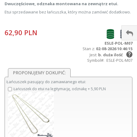
Dwuczęściowe, odznaka montowana na zewnątrz etui.
Etui sprzedawane bez łańcuszka, który można zamówić dodatkowo.
62,90 PLN
ESLE-POL-M07
Stan z:
02-08-2026 10:46:15
Jest:
b. duża ilość
Symbol
ESLE-POL-M07
PROPONUJEMY DOKUPIĆ:
Łańcuszek pasujący do zamawianego etui:
Łańcuszek do etui na legitymację, odznakę
+
5,90 PLN